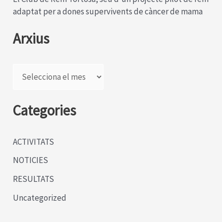
adaptat per a dones supervivents de càncer de mama
Arxius
A
r
x
Categories
i
u
ACTIVITATS
s
NOTICIES
RESULTATS
Uncategorized