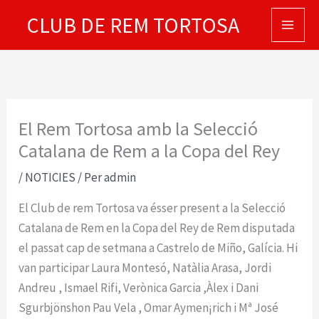
Vés
CLUB DE REM TORTOSA
al
contingut
El Rem Tortosa amb la Selecció
Catalana de Rem a la Copa del Rey
/
NOTICIES
/ Per
admin
El Club de rem Tortosa va ésser present a la Selecció
Catalana de Rem en la Copa del Rey de Rem disputada
el passat cap de setmana a Castrelo de Miño, Galícia. Hi
van participar Laura Montesó, Natàlia Arasa, Jordi
Andreu , Ismael Rifi, Verònica Garcia ,Àlex i Dani
Sgurbjönshon Pau Vela , Omar Aymen¡rich i Mª José