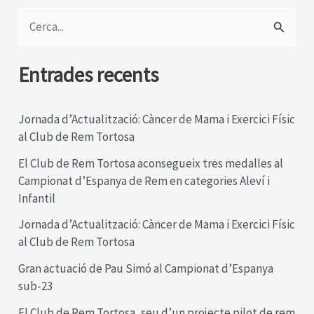
C
e
r
Entrades recents
c
a
Jornada d’Actualització: Càncer de Mama i Exercici Físic
al Club de Rem Tortosa
:
El Club de Rem Tortosa aconsegueix tres medalles al
Campionat d’Espanya de Rem en categories Aleví i
Infantil
Jornada d’Actualització: Càncer de Mama i Exercici Físic
al Club de Rem Tortosa
Gran actuació de Pau Simó al Campionat d’Espanya
sub-23
El Club de Rem Tortosa, seu d’un projecte pilot de rem