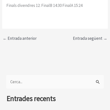
Finals divendres 12: FinalB 14:30 FinalA 15:24
←
Entrada anterior
Entrada següent
→
C
e
r
Entrades recents
c