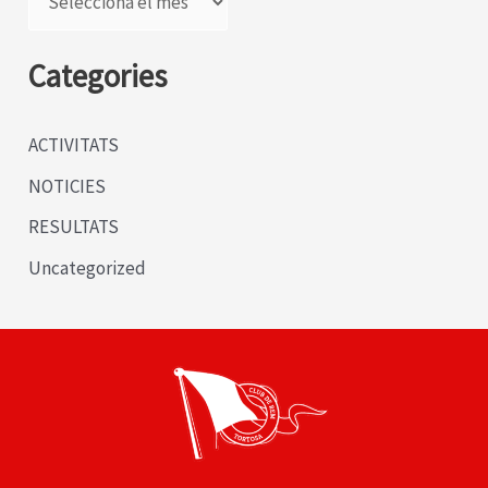
r
x
Categories
i
u
ACTIVITATS
s
NOTICIES
RESULTATS
Uncategorized