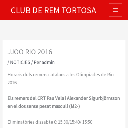
Vés
CLUB DE REM TORTOSA
al
contingut
JJOO RIO 2016
/
NOTICIES
/ Per
admin
Horaris dels remers catalans a les Olimpíades de Rio
2016
Els remers del CRT Pau Vela i Alexander Sigurbjörnsson
en el dos sense pesat masculí (M2-)
Eliminatòries dissabte 6: 15:30/15:40/ 15:50