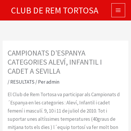
Vés
CLUB DE REM TORTOSA
al
contingut
CAMPIONATS D’ESPANYA
CATEGORIES ALEVÍ, INFANTIL I
CADET A SEVILLA
/
RESULTATS
/ Per
admin
El Club de Rem Tortosa va participar als Campionats d
´Espanya en les categories : Aleví, Infantil i cadet
femení i masculí. 9, 10 i 11 de juliol de 2010. Tot i
suportar unes altíssimes temperatures (40graus de
mitjana tots els dies ) l´equip tortosí va fer molt bon