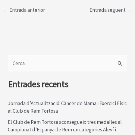
←
Entrada anterior
Entrada següent
→
C
e
r
Entrades recents
c
a
Jornada d’Actualització: Càncer de Mama i Exercici Físic
al Club de Rem Tortosa
:
El Club de Rem Tortosa aconsegueix tres medalles al
Campionat d’Espanya de Rem en categories Aleví i