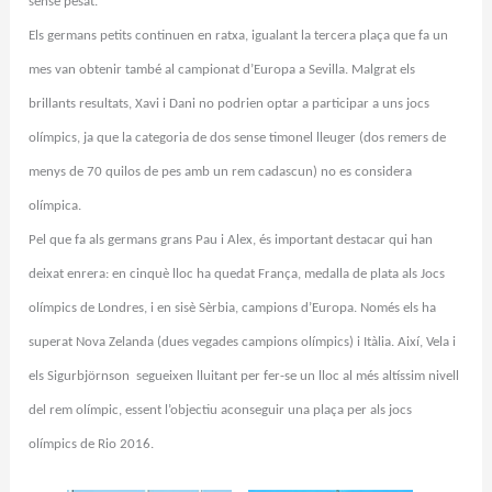
sense pesat.
Els germans petits continuen en ratxa, igualant la tercera plaça que fa un
mes van obtenir també al campionat d’Europa a Sevilla. Malgrat els
brillants resultats, Xavi i Dani no podrien optar a participar a uns jocs
olímpics, ja que la categoria de dos sense timonel lleuger (dos remers de
menys de 70 quilos de pes amb un rem cadascun) no es considera
olímpica.
Pel que fa als germans grans Pau i Alex, és important destacar qui han
deixat enrera: en cinquè lloc ha quedat França, medalla de plata als Jocs
olímpics de Londres, i en sisè Sèrbia, campions d’Europa. Només els ha
superat Nova Zelanda (dues vegades campions olímpics) i Itàlia. Així, Vela i
els Sigurbjörnson segueixen lluitant per fer-se un lloc al més altíssim nivell
del rem olímpic, essent l’objectiu aconseguir una plaça per als jocs
olímpics de Rio 2016.