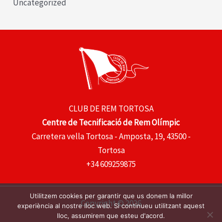
Uncategorized
CLUB DE REM TORTOSA
Centre de Tecnificació de Rem Olímpic
Carretera vella Tortosa - Amposta, 19, 43500 -
Tortosa
+34 609259875
Utilitzem cookies per garantir que us donem la millor
Copyright © 2026
experiència al nostre lloc web. Si continueu utilitzant aquest
lloc, assumirem que esteu d'acord.