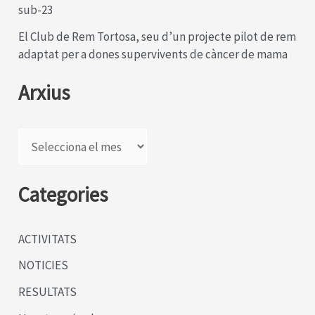
sub-23
El Club de Rem Tortosa, seu d’un projecte pilot de rem
adaptat per a dones supervivents de càncer de mama
Arxius
A
r
x
Categories
i
u
ACTIVITATS
s
NOTICIES
RESULTATS