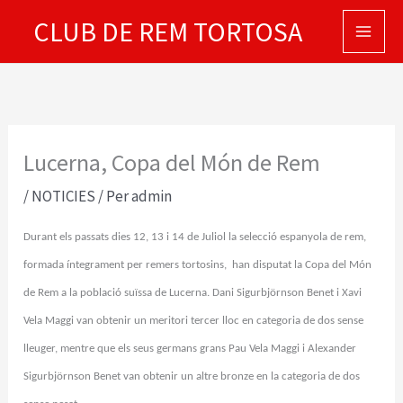
Vés
CLUB DE REM TORTOSA
al
contingut
Lucerna, Copa del Món de Rem
/
NOTICIES
/ Per
admin
Durant els passats dies 12, 13 i 14 de Juliol la selecció espanyola de rem,
formada íntegrament per remers tortosins, han disputat la Copa del Món
de Rem a la població suïssa de Lucerna. Dani Sigurbjörnson Benet i Xavi
Vela Maggi van obtenir un meritori tercer lloc en categoria de dos sense
lleuger, mentre que els seus germans grans Pau Vela Maggi i Alexander
Sigurbjörnson Benet van obtenir un altre bronze en la categoria de dos