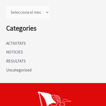
A
r
x
Categories
i
u
ACTIVITATS
s
NOTICIES
RESULTATS
Uncategorized