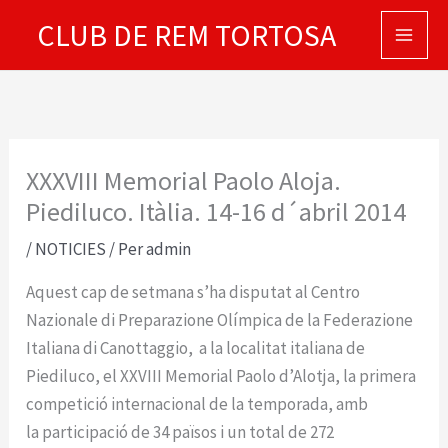
Vés
CLUB DE REM TORTOSA
al
contingut
XXXVIII Memorial Paolo Aloja.
Piediluco. Itàlia. 14-16 d´abril 2014
/
NOTICIES
/ Per
admin
Aquest cap de setmana s’ha disputat al Centro
Nazionale di Preparazione Olímpica de la Federazione
Italiana di Canottaggio, a la localitat italiana de
Piediluco, el XXVIII Memorial Paolo d’Alotja, la primera
competició internacional de la temporada, amb
la participació de 34 països i un total de 272