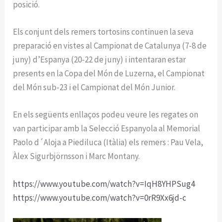
posició.
Els conjunt dels remers tortosins continuen la seva
preparació en vistes al Campionat de Catalunya (7-8 de
juny) d’Espanya (20-22 de juny) i intentaran estar
presents en la Copa del Món de Luzerna, el Campionat
del Món sub-23 i el Campionat del Món Junior.
En els següents enllaços podeu veure les regates on
van participar amb la Selecció Espanyola al Memorial
Paolo d´Aloja a Piediluca (Itàlia) els remers : Pau Vela,
Àlex Sigurbjörnsson i Marc Montany.
https://www.youtube.com/watch?v=IqH8YHPSug4
https://www.youtube.com/watch?v=0rR9Xx6jd-c