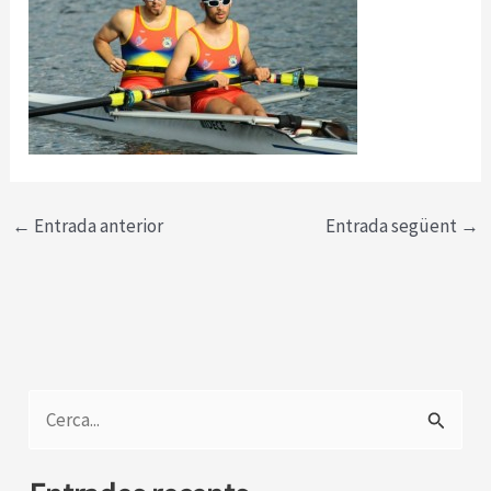
←
Entrada anterior
Entrada següent
→
C
e
r