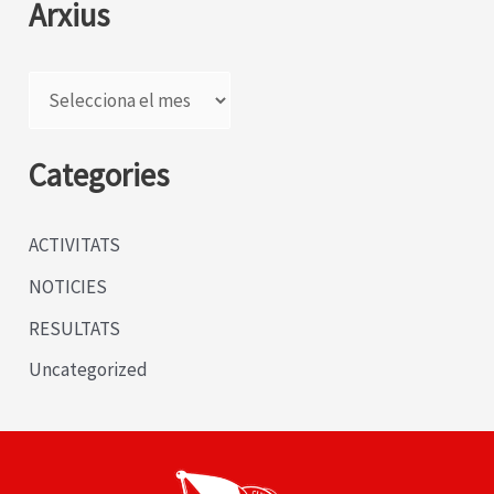
Arxius
A
r
x
Categories
i
u
ACTIVITATS
s
NOTICIES
RESULTATS
Uncategorized