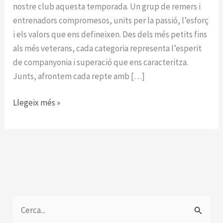
nostre club aquesta temporada. Un grup de remers i
entrenadors compromesos, units per la passió, l’esforç
i els valors que ens defineixen. Des dels més petits fins
als més veterans, cada categoria representa l’esperit
de companyonia i superació que ens caracteritza.
Junts, afrontem cada repte amb […]
Presentació
Llegeix més »
de
l’equip
del
Club
de
Rem
Tortosa
C
Temporada
e